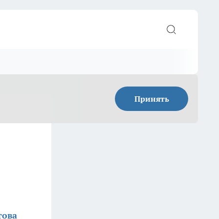
Принять
това