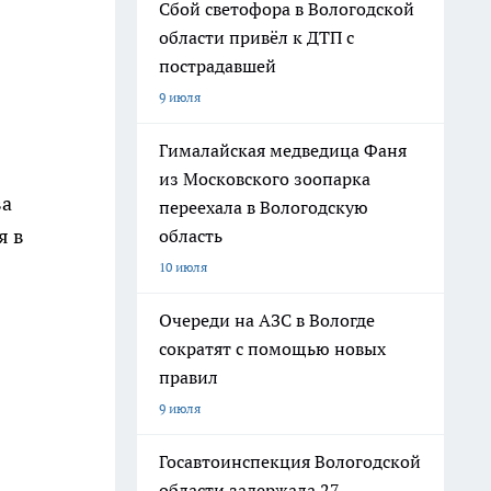
Сбой светофора в Вологодской
области привёл к ДТП с
пострадавшей
9 июля
Гималайская медведица Фаня
из Московского зоопарка
ва
переехала в Вологодскую
я в
область
10 июля
Очереди на АЗС в Вологде
сократят с помощью новых
правил
9 июля
Госавтоинспекция Вологодской
области задержала 27