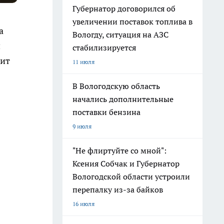
Губернатор договорился об
увеличении поставок топлива в
а
Вологду, ситуация на АЗС
й
стабилизируется
чит
11 июля
В Вологодскую область
начались дополнительные
поставки бензина
9 июля
"Не флиртуйте со мной":
Ксения Собчак и Губернатор
Вологодской области устроили
перепалку из-за байков
16 июля