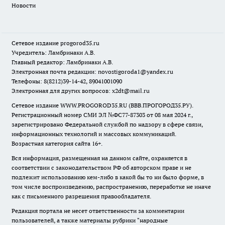
Новости
Сетевое издание
progorod35.r
u
Учредитель: Ламбринаки А.В.
Главный редактор: Ламбринаки А.В.
Электронная почта редакции:
novostigoroda1@yandex.ru
Телефоны: 8(8212)39-14-42, 89041001090
Электронная для других вопросов: x2dt@mail.ru
Сетевое издание WWW.PROGOROD35.RU (ВВВ.ПРОГОРОД35.РУ).
Регистрационный номер СМИ ЭЛ №ФС77-87303 от 08 мая 2024 г.,
зарегистрировано Федеральной службой по надзору в сфере связи,
информационных технологий и массовых коммуникаций.
Возрастная категория сайта 16+.
Вся информация, размещенная на данном сайте, охраняется в
соответствии с законодательством РФ об авторском праве и не
подлежит использованию кем-либо в какой бы то ни было форме, в
том числе воспроизведению, распространению, переработке не иначе
как с письменного разрешения правообладателя.
Редакция портала не несет ответственности за комментарии
пользователей, а также материалы рубрики "народные