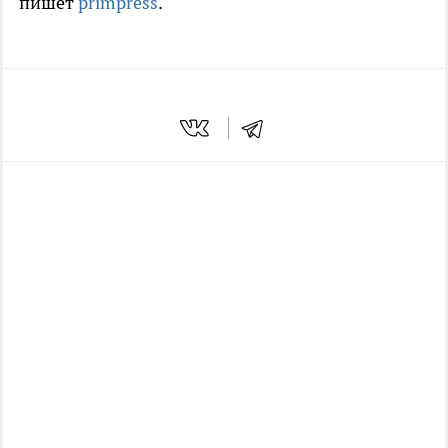
пишет
primpress
.