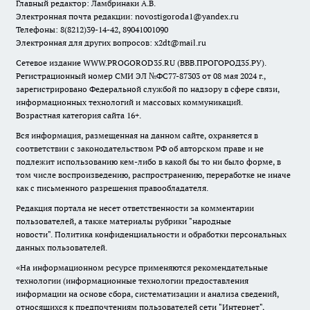
Главный редактор: Ламбринаки А.В.
Электронная почта редакции:
novostigoroda1@yandex.ru
Телефоны: 8(8212)39-14-42, 89041001090
Электронная для других вопросов: x2dt@mail.ru
Сетевое издание WWW.PROGOROD35.RU (ВВВ.ПРОГОРОД35.РУ).
Регистрационный номер СМИ ЭЛ №ФС77-87303 от 08 мая 2024 г.,
зарегистрировано Федеральной службой по надзору в сфере связи,
информационных технологий и массовых коммуникаций.
Возрастная категория сайта 16+.
Вся информация, размещенная на данном сайте, охраняется в
соответствии с законодательством РФ об авторском праве и не
подлежит использованию кем-либо в какой бы то ни было форме, в
том числе воспроизведению, распространению, переработке не иначе
как с письменного разрешения правообладателя.
Редакция портала не несет ответственности за комментарии
пользователей, а также материалы рубрики "народные
новости".
Политика конфиденциальности и обработки персональных
данных пользователей
.
«На информационном ресурсе применяются рекомендательные
технологии (информационные технологии предоставления
информации на основе сбора, систематизации и анализа сведений,
относящихся к предпочтениям пользователей сети "Интернет",