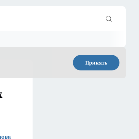
Принять
х
нова