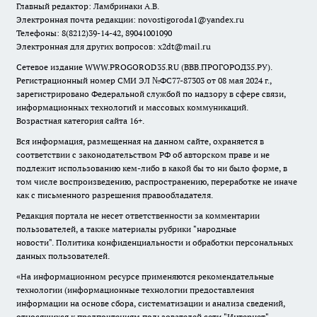
Главный редактор: Ламбринаки А.В.
Электронная почта редакции:
novostigoroda1@yandex.ru
Телефоны: 8(8212)39-14-42, 89041001090
Электронная для других вопросов: x2dt@mail.ru
Сетевое издание WWW.PROGOROD35.RU (ВВВ.ПРОГОРОД35.РУ).
Регистрационный номер СМИ ЭЛ №ФС77-87303 от 08 мая 2024 г.,
зарегистрировано Федеральной службой по надзору в сфере связи,
информационных технологий и массовых коммуникаций.
Возрастная категория сайта 16+.
Вся информация, размещенная на данном сайте, охраняется в
соответствии с законодательством РФ об авторском праве и не
подлежит использованию кем-либо в какой бы то ни было форме, в
том числе воспроизведению, распространению, переработке не иначе
как с письменного разрешения правообладателя.
Редакция портала не несет ответственности за комментарии
пользователей, а также материалы рубрики "народные
новости".
Политика конфиденциальности и обработки персональных
данных пользователей
.
«На информационном ресурсе применяются рекомендательные
технологии (информационные технологии предоставления
информации на основе сбора, систематизации и анализа сведений,
относящихся к предпочтениям пользователей сети "Интернет",