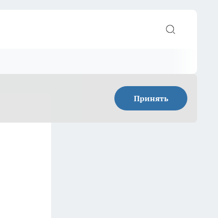
Принять
м