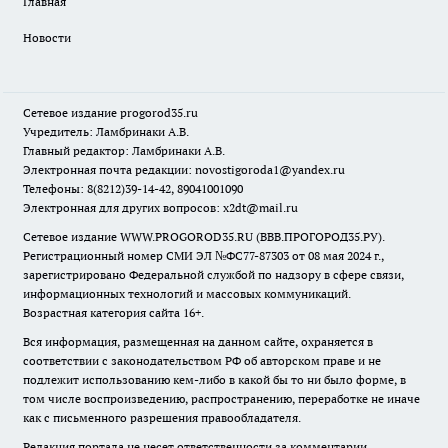
Главная
Новости
Сетевое издание
progorod35.r
u
Учредитель: Ламбринаки А.В.
Главный редактор: Ламбринаки А.В.
Электронная почта редакции:
novostigoroda1@yandex.ru
Телефоны: 8(8212)39-14-42, 89041001090
Электронная для других вопросов: x2dt@mail.ru
Сетевое издание WWW.PROGOROD35.RU (ВВВ.ПРОГОРОД35.РУ).
Регистрационный номер СМИ ЭЛ №ФС77-87303 от 08 мая 2024 г.,
зарегистрировано Федеральной службой по надзору в сфере связи,
информационных технологий и массовых коммуникаций.
Возрастная категория сайта 16+.
Вся информация, размещенная на данном сайте, охраняется в
соответствии с законодательством РФ об авторском праве и не
подлежит использованию кем-либо в какой бы то ни было форме, в
том числе воспроизведению, распространению, переработке не иначе
как с письменного разрешения правообладателя.
Редакция портала не несет ответственности за комментарии