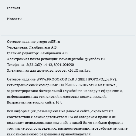
Главная
Новости
Сетевое издание
progorod35.r
u
Учредитель: Ламбринаки А.В.
Главный редактор: Ламбринаки А.В.
Электронная почта редакции:
novostigoroda1@yandex.ru
Телефоны: 8(8212)39-14-42, 89041001090
Электронная для других вопросов: x2dt@mail.ru
Сетевое издание WWW.PROGOROD35.RU (ВВВ.ПРОГОРОД35.РУ).
Регистрационный номер СМИ ЭЛ №ФС77-87303 от 08 мая 2024 г.,
зарегистрировано Федеральной службой по надзору в сфере связи,
информационных технологий и массовых коммуникаций.
Возрастная категория сайта 16+.
Вся информация, размещенная на данном сайте, охраняется в
соответствии с законодательством РФ об авторском праве и не
подлежит использованию кем-либо в какой бы то ни было форме, в
том числе воспроизведению, распространению, переработке не иначе
как с письменного разрешения правообладателя.