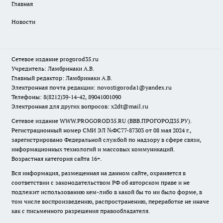
Главная
Новости
Сетевое издание
progorod35.r
u
Учредитель: Ламбринаки А.В.
Главный редактор: Ламбринаки А.В.
Электронная почта редакции:
novostigoroda1@yandex.ru
Телефоны: 8(8212)39-14-42, 89041001090
Электронная для других вопросов: x2dt@mail.ru
Сетевое издание WWW.PROGOROD35.RU (ВВВ.ПРОГОРОД35.РУ).
Регистрационный номер СМИ ЭЛ №ФС77-87303 от 08 мая 2024 г.,
зарегистрировано Федеральной службой по надзору в сфере связи,
информационных технологий и массовых коммуникаций.
Возрастная категория сайта 16+.
Вся информация, размещенная на данном сайте, охраняется в
соответствии с законодательством РФ об авторском праве и не
подлежит использованию кем-либо в какой бы то ни было форме, в
том числе воспроизведению, распространению, переработке не иначе
как с письменного разрешения правообладателя.