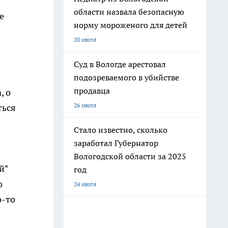
области назвала безопасную
е
норму мороженого для детей
20 июля
Суд в Вологде арестовал
подозреваемого в убийстве
продавца
, о
26 июля
ться
Стало известно, сколько
заработал Губернатор
Вологодской области за 2025
й"
год
о
24 июля
о-то