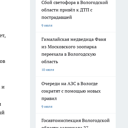
Сбой светофора в Вологодской
области привёл к ДТП с
пострадавшей
9 июля
ет,
Гималайская медведица Фаня
из Московского зоопарка
переехала в Вологодскую
мов
область
10 июля
Очереди на АЗС в Вологде
 и
сократят с помощью новых
правил
и
9 июля
ый
Госавтоинспекция Вологодской
области задержала 27