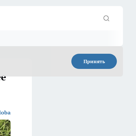
Принять
ее
loba