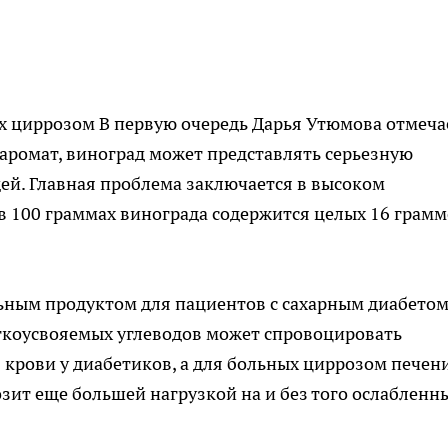
х циррозом В первую очередь Дарья Утюмова отмеча
 аромат, виноград может представлять серьезную
ей. Главная проблема заключается в высоком
 в 100 граммах винограда содержится целых 16 грам
ьным продуктом для пациентов с сахарным диабетом
егкоусвояемых углеводов может спровоцировать
 крови у диабетиков, а для больных циррозом печен
зит еще большей нагрузкой на и без того ослабленн