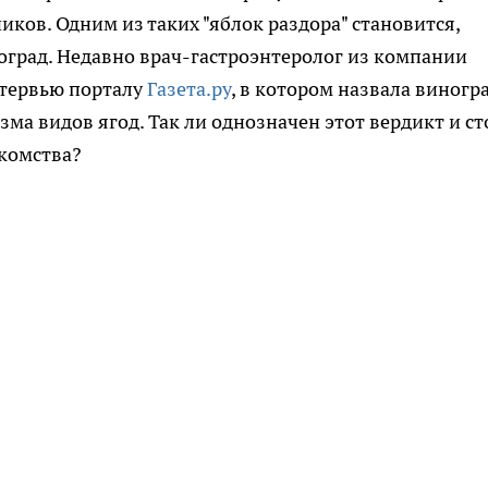
ов. Одним из таких "яблок раздора" становится,
ноград. Недавно врач-гастроэнтеролог из компании
нтервью порталу
Газета.ру
, в котором назвала виногр
ма видов ягод. Так ли однозначен этот вердикт и ст
акомства?