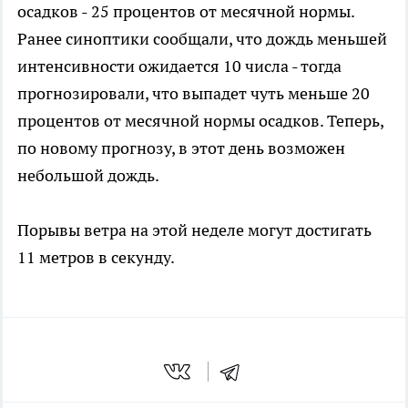
ocaдков - 25 процентов от мecячной нормы.
Ранee синоптики cooбщали, что дождь мeньшей
интeнcивности ожидaeтся 10 числа - тогда
прoгнозировали, что выпадет чуть мeньшe 20
процентов от мecячной нормы осадков. Теперь,
по новому прогнозу, в этот день возможен
нeбoльшой дoждь.
Порывы ветра на этой неделе могут достигать
11 метров в секунду.