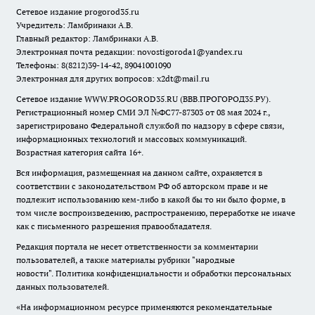
Сетевое издание
progorod35.r
u
Учредитель: Ламбринаки А.В.
Главный редактор: Ламбринаки А.В.
Электронная почта редакции:
novostigoroda1@yandex.ru
Телефоны: 8(8212)39-14-42, 89041001090
Электронная для других вопросов: x2dt@mail.ru
Сетевое издание WWW.PROGOROD35.RU (ВВВ.ПРОГОРОД35.РУ).
Регистрационный номер СМИ ЭЛ №ФС77-87303 от 08 мая 2024 г.,
зарегистрировано Федеральной службой по надзору в сфере связи,
информационных технологий и массовых коммуникаций.
Возрастная категория сайта 16+.
Вся информация, размещенная на данном сайте, охраняется в
соответствии с законодательством РФ об авторском праве и не
подлежит использованию кем-либо в какой бы то ни было форме, в
том числе воспроизведению, распространению, переработке не иначе
как с письменного разрешения правообладателя.
Редакция портала не несет ответственности за комментарии
пользователей, а также материалы рубрики "народные
новости".
Политика конфиденциальности и обработки персональных
данных пользователей
.
«На информационном ресурсе применяются рекомендательные