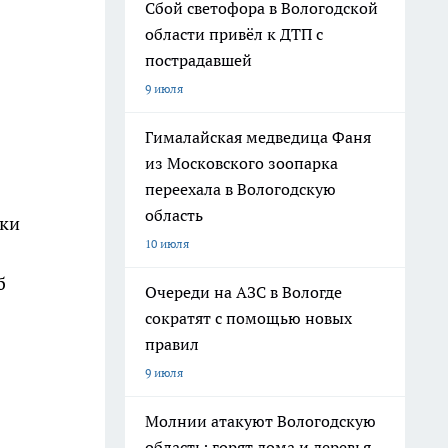
Сбой светофора в Вологодской
области привёл к ДТП с
пострадавшей
9 июля
Гималайская медведица Фаня
из Московского зоопарка
переехала в Вологодскую
область
ски
10 июля
б
Очереди на АЗС в Вологде
сократят с помощью новых
правил
9 июля
Молнии атакуют Вологодскую
область: горят дома и деревья