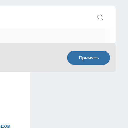
Принять
ецов