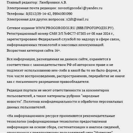
Главный редактор: Ламбринаки А.В.
Электронная почта редакции:
novostigoroda1@yandex.ru
Телефоны: 8(8212)39-14-42, 89041001090
Электронная для других вопросов: x2dt@mail.ru
Сетевое издание WWW.PROGOROD35.RU (ВВВ.ПРОГОРОД35.РУ).
Регистрационный номер СМИ ЭЛ №ФС77-87303 от 08 мая 2024 г.,
зарегистрировано Федеральной службой по надзору в сфере связи,
информационных технологий и массовых коммуникаций.
Возрастная категория сайта 16+.
Вся информация, размещенная на данном сайте, охраняется в
соответствии с законодательством РФ об авторском праве и не
подлежит использованию кем-либо в какой бы то ни было форме, в
том числе воспроизведению, распространению, переработке не иначе
как с письменного разрешения правообладателя.
Редакция портала не несет ответственности за комментарии
пользователей, а также материалы рубрики "народные
новости".
Политика конфиденциальности и обработки персональных
данных пользователей
.
«На информационном ресурсе применяются рекомендательные
технологии (информационные технологии предоставления
информации на основе сбора, систематизации и анализа сведений,
относящихся к предпочтениям пользователей сети "Интернет",