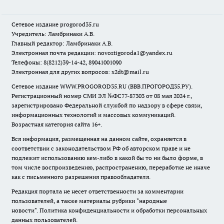
Сетевое издание
progorod35.r
u
Учредитель: Ламбринаки А.В.
Главный редактор: Ламбринаки А.В.
Электронная почта редакции:
novostigoroda1@yandex.ru
Телефоны: 8(8212)39-14-42, 89041001090
Электронная для других вопросов: x2dt@mail.ru
Сетевое издание WWW.PROGOROD35.RU (ВВВ.ПРОГОРОД35.РУ).
Регистрационный номер СМИ ЭЛ №ФС77-87303 от 08 мая 2024 г.,
зарегистрировано Федеральной службой по надзору в сфере связи,
информационных технологий и массовых коммуникаций.
Возрастная категория сайта 16+.
Вся информация, размещенная на данном сайте, охраняется в
соответствии с законодательством РФ об авторском праве и не
подлежит использованию кем-либо в какой бы то ни было форме, в
том числе воспроизведению, распространению, переработке не иначе
как с письменного разрешения правообладателя.
Редакция портала не несет ответственности за комментарии
пользователей, а также материалы рубрики "народные
новости".
Политика конфиденциальности и обработки персональных
данных пользователей
.