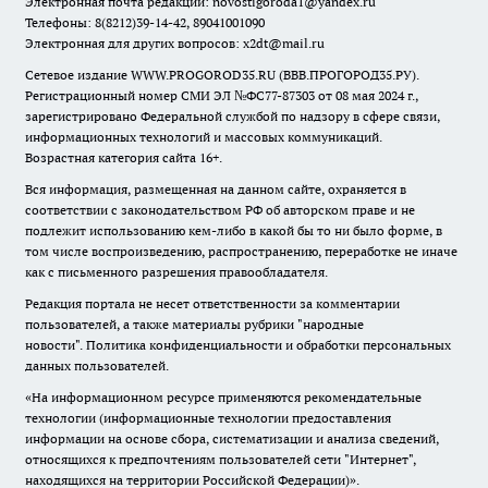
Электронная почта редакции:
novostigoroda1@yandex.ru
Телефоны: 8(8212)39-14-42, 89041001090
Электронная для других вопросов: x2dt@mail.ru
Сетевое издание WWW.PROGOROD35.RU (ВВВ.ПРОГОРОД35.РУ).
Регистрационный номер СМИ ЭЛ №ФС77-87303 от 08 мая 2024 г.,
зарегистрировано Федеральной службой по надзору в сфере связи,
информационных технологий и массовых коммуникаций.
Возрастная категория сайта 16+.
Вся информация, размещенная на данном сайте, охраняется в
соответствии с законодательством РФ об авторском праве и не
подлежит использованию кем-либо в какой бы то ни было форме, в
том числе воспроизведению, распространению, переработке не иначе
как с письменного разрешения правообладателя.
Редакция портала не несет ответственности за комментарии
пользователей, а также материалы рубрики "народные
новости".
Политика конфиденциальности и обработки персональных
данных пользователей
.
«На информационном ресурсе применяются рекомендательные
технологии (информационные технологии предоставления
информации на основе сбора, систематизации и анализа сведений,
относящихся к предпочтениям пользователей сети "Интернет",
находящихся на территории Российской Федерации)».