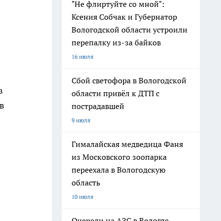
"Не флиртуйте со мной":
Ксения Собчак и Губернатор
Вологодской области устроили
перепалку из-за байков
16 июля
Сбой светофора в Вологодской
в
области привёл к ДТП с
в
пострадавшей
9 июля
Гималайская медведица Фаня
из Московского зоопарка
переехала в Вологодскую
область
10 июля
Очереди на АЗС в Вологде