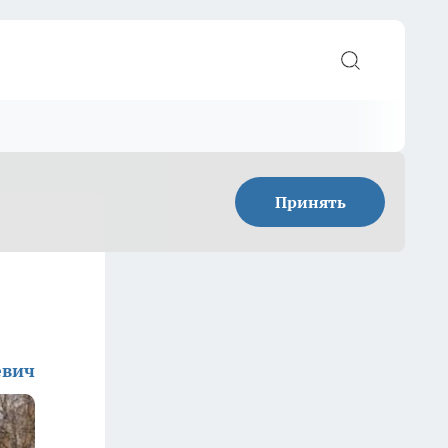
Принять
евич