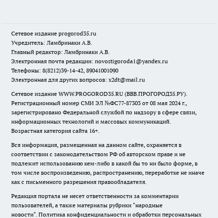
Сетевое издание
progorod35.r
u
Учредитель: Ламбринаки А.В.
Главный редактор: Ламбринаки А.В.
Электронная почта редакции:
novostigoroda1@yandex.ru
Телефоны: 8(8212)39-14-42, 89041001090
Электронная для других вопросов: x2dt@mail.ru
Сетевое издание WWW.PROGOROD35.RU (ВВВ.ПРОГОРОД35.РУ).
Регистрационный номер СМИ ЭЛ №ФС77-87303 от 08 мая 2024 г.,
зарегистрировано Федеральной службой по надзору в сфере связи,
информационных технологий и массовых коммуникаций.
Возрастная категория сайта 16+.
Вся информация, размещенная на данном сайте, охраняется в
соответствии с законодательством РФ об авторском праве и не
подлежит использованию кем-либо в какой бы то ни было форме, в
том числе воспроизведению, распространению, переработке не иначе
как с письменного разрешения правообладателя.
Редакция портала не несет ответственности за комментарии
пользователей, а также материалы рубрики "народные
новости".
Политика конфиденциальности и обработки персональных