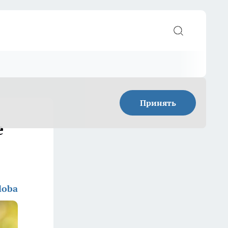
Принять
е
loba