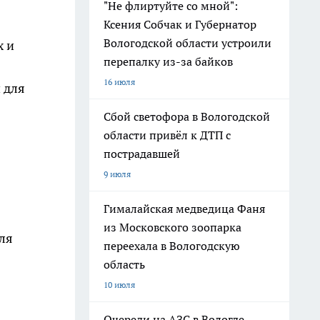
"Не флиртуйте со мной":
Ксения Собчак и Губернатор
Вологодской области устроили
х и
перепалку из-за байков
16 июля
 для
Сбой светофора в Вологодской
области привёл к ДТП с
пострадавшей
9 июля
Гималайская медведица Фаня
из Московского зоопарка
ля
переехала в Вологодскую
область
10 июля
Очереди на АЗС в Вологде