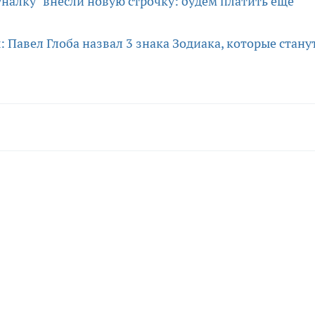
налку" внесли новую строчку: будем платить еще
 Павел Глоба назвал 3 знака Зодиака, которые стану