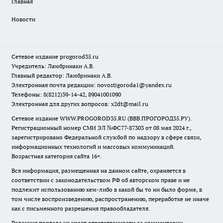
Главная
Новости
Сетевое издание
progorod35.r
u
Учредитель: Ламбринаки А.В.
Главный редактор: Ламбринаки А.В.
Электронная почта редакции:
novostigoroda1@yandex.ru
Телефоны: 8(8212)39-14-42, 89041001090
Электронная для других вопросов: x2dt@mail.ru
Сетевое издание WWW.PROGOROD35.RU (ВВВ.ПРОГОРОД35.РУ).
Регистрационный номер СМИ ЭЛ №ФС77-87303 от 08 мая 2024 г.,
зарегистрировано Федеральной службой по надзору в сфере связи,
информационных технологий и массовых коммуникаций.
Возрастная категория сайта 16+.
Вся информация, размещенная на данном сайте, охраняется в
соответствии с законодательством РФ об авторском праве и не
подлежит использованию кем-либо в какой бы то ни было форме, в
том числе воспроизведению, распространению, переработке не иначе
как с письменного разрешения правообладателя.
Редакция портала не несет ответственности за комментарии