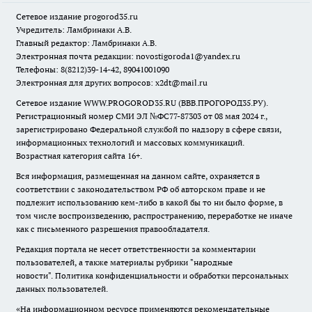
Сетевое издание
progorod35.r
u
Учредитель: Ламбринаки А.В.
Главный редактор: Ламбринаки А.В.
Электронная почта редакции:
novostigoroda1@yandex.ru
Телефоны: 8(8212)39-14-42, 89041001090
Электронная для других вопросов: x2dt@mail.ru
Сетевое издание WWW.PROGOROD35.RU (ВВВ.ПРОГОРОД35.РУ).
Регистрационный номер СМИ ЭЛ №ФС77-87303 от 08 мая 2024 г.,
зарегистрировано Федеральной службой по надзору в сфере связи,
информационных технологий и массовых коммуникаций.
Возрастная категория сайта 16+.
Вся информация, размещенная на данном сайте, охраняется в
соответствии с законодательством РФ об авторском праве и не
подлежит использованию кем-либо в какой бы то ни было форме, в
том числе воспроизведению, распространению, переработке не иначе
как с письменного разрешения правообладателя.
Редакция портала не несет ответственности за комментарии
пользователей, а также материалы рубрики "народные
новости".
Политика конфиденциальности и обработки персональных
данных пользователей
.
«На информационном ресурсе применяются рекомендательные