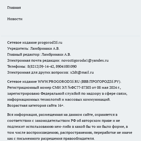
Главная
Новости
Сетевое издание
progorod35.r
u
Учредитель: Ламбринаки А.В.
Главный редактор: Ламбринаки А.В.
Электронная почта редакции:
novostigoroda1@yandex.ru
Телефоны: 8(8212)39-14-42, 89041001090
Электронная для других вопросов: x2dt@mail.ru
Сетевое издание WWW.PROGOROD35.RU (ВВВ.ПРОГОРОД35.РУ).
Регистрационный номер СМИ ЭЛ №ФС77-87303 от 08 мая 2024 г.,
зарегистрировано Федеральной службой по надзору в сфере связи,
информационных технологий и массовых коммуникаций.
Возрастная категория сайта 16+.
Вся информация, размещенная на данном сайте, охраняется в
соответствии с законодательством РФ об авторском праве и не
подлежит использованию кем-либо в какой бы то ни было форме, в
том числе воспроизведению, распространению, переработке не иначе
как с письменного разрешения правообладателя.