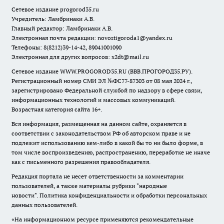
Сетевое издание
progorod35.r
u
Учредитель: Ламбринаки А.В.
Главный редактор: Ламбринаки А.В.
Электронная почта редакции:
novostigoroda1@yandex.ru
Телефоны: 8(8212)39-14-42, 89041001090
Электронная для других вопросов: x2dt@mail.ru
Сетевое издание WWW.PROGOROD35.RU (ВВВ.ПРОГОРОД35.РУ).
Регистрационный номер СМИ ЭЛ №ФС77-87303 от 08 мая 2024 г.,
зарегистрировано Федеральной службой по надзору в сфере связи,
информационных технологий и массовых коммуникаций.
Возрастная категория сайта 16+.
Вся информация, размещенная на данном сайте, охраняется в
соответствии с законодательством РФ об авторском праве и не
подлежит использованию кем-либо в какой бы то ни было форме, в
том числе воспроизведению, распространению, переработке не иначе
как с письменного разрешения правообладателя.
Редакция портала не несет ответственности за комментарии
пользователей, а также материалы рубрики "народные
новости".
Политика конфиденциальности и обработки персональных
данных пользователей
.
«На информационном ресурсе применяются рекомендательные