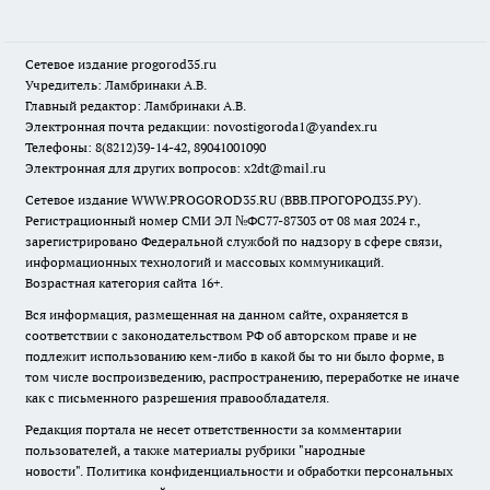
Сетевое издание
progorod35.r
u
Учредитель: Ламбринаки А.В.
Главный редактор: Ламбринаки А.В.
Электронная почта редакции:
novostigoroda1@yandex.ru
Телефоны: 8(8212)39-14-42, 89041001090
Электронная для других вопросов: x2dt@mail.ru
Сетевое издание WWW.PROGOROD35.RU (ВВВ.ПРОГОРОД35.РУ).
Регистрационный номер СМИ ЭЛ №ФС77-87303 от 08 мая 2024 г.,
зарегистрировано Федеральной службой по надзору в сфере связи,
информационных технологий и массовых коммуникаций.
Возрастная категория сайта 16+.
Вся информация, размещенная на данном сайте, охраняется в
соответствии с законодательством РФ об авторском праве и не
подлежит использованию кем-либо в какой бы то ни было форме, в
том числе воспроизведению, распространению, переработке не иначе
как с письменного разрешения правообладателя.
Редакция портала не несет ответственности за комментарии
пользователей, а также материалы рубрики "народные
новости".
Политика конфиденциальности и обработки персональных