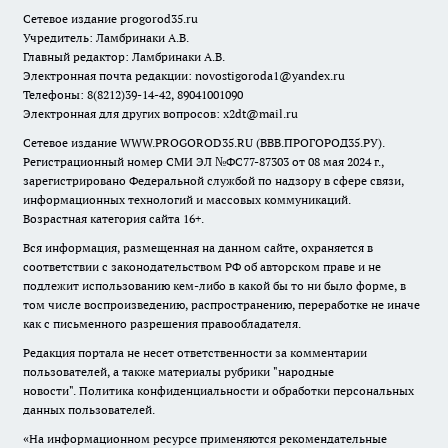
Сетевое издание
progorod35.r
u
Учредитель: Ламбринаки А.В.
Главный редактор: Ламбринаки А.В.
Электронная почта редакции:
novostigoroda1@yandex.ru
Телефоны: 8(8212)39-14-42, 89041001090
Электронная для других вопросов: x2dt@mail.ru
Сетевое издание WWW.PROGOROD35.RU (ВВВ.ПРОГОРОД35.РУ).
Регистрационный номер СМИ ЭЛ №ФС77-87303 от 08 мая 2024 г.,
зарегистрировано Федеральной службой по надзору в сфере связи,
информационных технологий и массовых коммуникаций.
Возрастная категория сайта 16+.
Вся информация, размещенная на данном сайте, охраняется в
соответствии с законодательством РФ об авторском праве и не
подлежит использованию кем-либо в какой бы то ни было форме, в
том числе воспроизведению, распространению, переработке не иначе
как с письменного разрешения правообладателя.
Редакция портала не несет ответственности за комментарии
пользователей, а также материалы рубрики "народные
новости".
Политика конфиденциальности и обработки персональных
данных пользователей
.
«На информационном ресурсе применяются рекомендательные