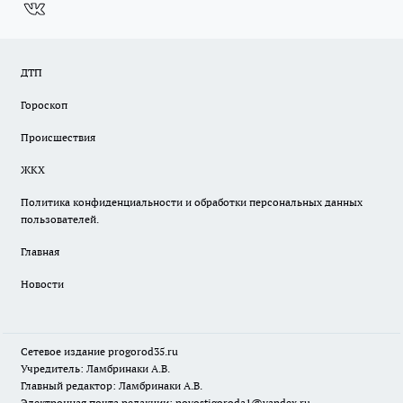
ДТП
Гороскоп
Происшествия
ЖКХ
Политика конфиденциальности и обработки персональных данных
пользователей.
Главная
Новости
Сетевое издание
progorod35.r
u
Учредитель: Ламбринаки А.В.
Главный редактор: Ламбринаки А.В.
Электронная почта редакции:
novostigoroda1@yandex.ru