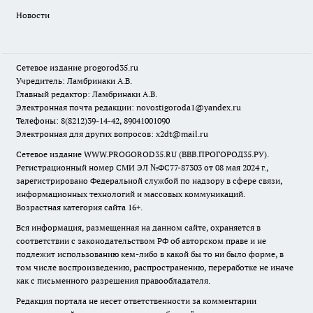
Новости
Сетевое издание
progorod35.r
u
Учредитель: Ламбринаки А.В.
Главный редактор: Ламбринаки А.В.
Электронная почта редакции:
novostigoroda1@yandex.ru
Телефоны: 8(8212)39-14-42, 89041001090
Электронная для других вопросов: x2dt@mail.ru
Сетевое издание WWW.PROGOROD35.RU (ВВВ.ПРОГОРОД35.РУ).
Регистрационный номер СМИ ЭЛ №ФС77-87303 от 08 мая 2024 г.,
зарегистрировано Федеральной службой по надзору в сфере связи,
информационных технологий и массовых коммуникаций.
Возрастная категория сайта 16+.
Вся информация, размещенная на данном сайте, охраняется в
соответствии с законодательством РФ об авторском праве и не
подлежит использованию кем-либо в какой бы то ни было форме, в
том числе воспроизведению, распространению, переработке не иначе
как с письменного разрешения правообладателя.
Редакция портала не несет ответственности за комментарии