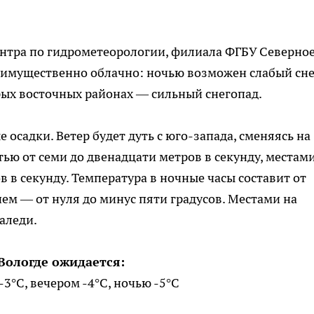
нтра по гидрометеорологии, филиала ФГБУ Северно
еимущественно облачно: ночью возможен слабый сне
рых восточных районах — сильный снегопад.
садки. Ветер будет дуть с юго-запада, сменяясь на
ью от семи до двенадцати метров в секунду, местам
 в секунду. Температура в ночные часы составит от
нем — от нуля до минус пяти градусов. Местами на
аледи.
 Вологде ожидается:
-3°C, вечером -4°C, ночью -5°C