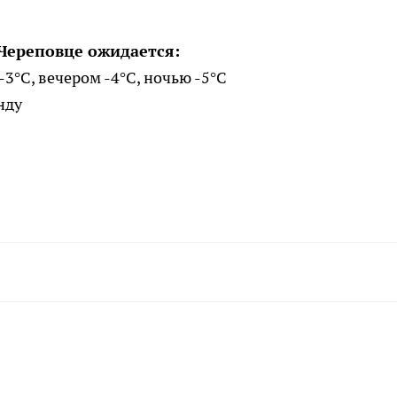
 Череповце ожидается:
-3°C, вечером -4°C, ночью -5°C
нду