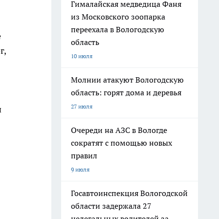
Гималайская медведица Фаня
из Московского зоопарка
переехала в Вологодскую
е
область
г,
10 июля
Молнии атакуют Вологодскую
область: горят дома и деревья
27 июля
и
Очереди на АЗС в Вологде
сократят с помощью новых
правил
9 июля
Госавтоинспекция Вологодской
области задержала 27
нелегальных водителей за