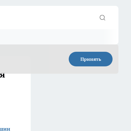
Принять
ся
ишин