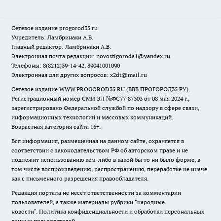
Сетевое издание
progorod35.r
u
Учредитель: Ламбринаки А.В.
Главный редактор: Ламбринаки А.В.
Электронная почта редакции:
novostigoroda1@yandex.ru
Телефоны: 8(8212)39-14-42, 89041001090
Электронная для других вопросов: x2dt@mail.ru
Сетевое издание WWW.PROGOROD35.RU (ВВВ.ПРОГОРОД35.РУ).
Регистрационный номер СМИ ЭЛ №ФС77-87303 от 08 мая 2024 г.,
зарегистрировано Федеральной службой по надзору в сфере связи,
информационных технологий и массовых коммуникаций.
Возрастная категория сайта 16+.
Вся информация, размещенная на данном сайте, охраняется в
соответствии с законодательством РФ об авторском праве и не
подлежит использованию кем-либо в какой бы то ни было форме, в
том числе воспроизведению, распространению, переработке не иначе
как с письменного разрешения правообладателя.
Редакция портала не несет ответственности за комментарии
пользователей, а также материалы рубрики "народные
новости".
Политика конфиденциальности и обработки персональных
данных пользователей
.