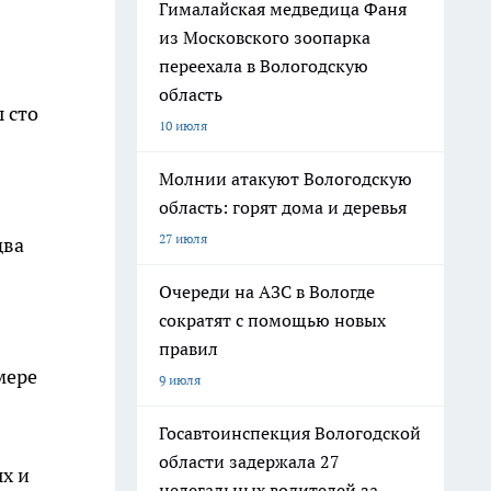
Гималайская медведица Фаня
из Московского зоопарка
переехала в Вологодскую
область
 сто
10 июля
Молнии атакуют Вологодскую
область: горят дома и деревья
27 июля
два
Очереди на АЗС в Вологде
сократят с помощью новых
правил
мере
9 июля
Госавтоинспекция Вологодской
области задержала 27
х и
нелегальных водителей за