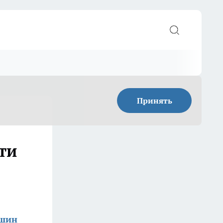
Принять
ти
ишин