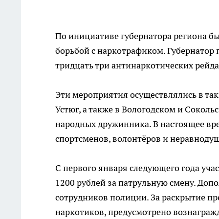
По инициативе губернатора региона б
борьбой с наркотрафиком. Губернатор 
тридцать три антинаркотических рейда
Эти мероприятия осуществлялись в таки
Устюг, а также в Вологодском и Соколь
народных дружинника. В настоящее вре
спортсменов, волонтёров и неравноду
С первого января следующего года уча
1200 рублей за патрульную смену. До
сотрудников полиции. За раскрытие п
наркотиков, предусмотрено вознагражде