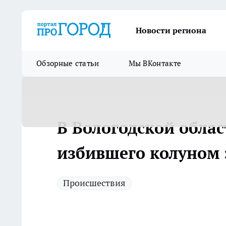
Новости региона
Обзорные статьи
Мы ВКонтакте
В Вологодской обла
избившего колуном 
Происшествия