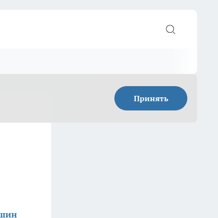
Принять
ишин