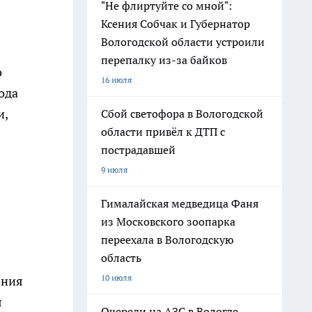
"Не флиртуйте со мной":
Ксения Собчак и Губернатор
Вологодской области устроили
перепалку из-за байков
о
16 июля
ода
и,
Сбой светофора в Вологодской
области привёл к ДТП с
пострадавшей
9 июля
Гималайская медведица Фаня
из Московского зоопарка
переехала в Вологодскую
область
10 июля
ения
я
Очереди на АЗС в Вологде