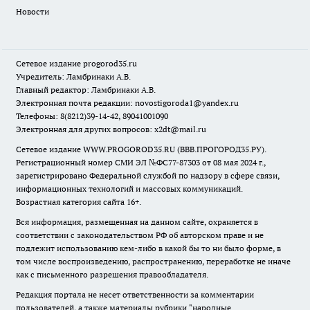
Новости
Сетевое издание
progorod35.r
u
Учредитель: Ламбринаки А.В.
Главный редактор: Ламбринаки А.В.
Электронная почта редакции:
novostigoroda1@yandex.ru
Телефоны: 8(8212)39-14-42, 89041001090
Электронная для других вопросов: x2dt@mail.ru
Сетевое издание WWW.PROGOROD35.RU (ВВВ.ПРОГОРОД35.РУ).
Регистрационный номер СМИ ЭЛ №ФС77-87303 от 08 мая 2024 г.,
зарегистрировано Федеральной службой по надзору в сфере связи,
информационных технологий и массовых коммуникаций.
Возрастная категория сайта 16+.
Вся информация, размещенная на данном сайте, охраняется в
соответствии с законодательством РФ об авторском праве и не
подлежит использованию кем-либо в какой бы то ни было форме, в
том числе воспроизведению, распространению, переработке не иначе
как с письменного разрешения правообладателя.
Редакция портала не несет ответственности за комментарии
пользователей, а также материалы рубрики "народные