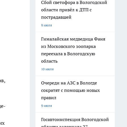
Сбой светофора в Вологодской
области привёл к ДТП с
пострадавшей
9 июля
Гималайская медведица Фаня
из Московского зоопарка
переехала в Вологодскую
область
10 июля
в,
Очереди на АЗС в Вологде
сократят с помощью новых
правил
де-
9 июля
Госавтоинспекция Вологодской
их
области задержала 27