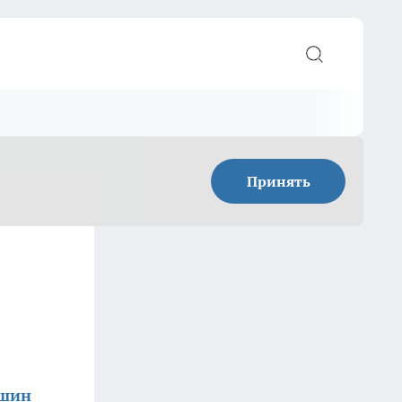
Принять
ишин