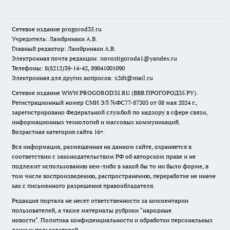
Сетевое издание
progorod35.r
u
Учредитель: Ламбринаки А.В.
Главный редактор: Ламбринаки А.В.
Электронная почта редакции:
novostigoroda1@yandex.ru
Телефоны: 8(8212)39-14-42, 89041001090
Электронная для других вопросов: x2dt@mail.ru
Сетевое издание WWW.PROGOROD35.RU (ВВВ.ПРОГОРОД35.РУ).
Регистрационный номер СМИ ЭЛ №ФС77-87303 от 08 мая 2024 г.,
зарегистрировано Федеральной службой по надзору в сфере связи,
информационных технологий и массовых коммуникаций.
Возрастная категория сайта 16+.
Вся информация, размещенная на данном сайте, охраняется в
соответствии с законодательством РФ об авторском праве и не
подлежит использованию кем-либо в какой бы то ни было форме, в
том числе воспроизведению, распространению, переработке не иначе
как с письменного разрешения правообладателя.
Редакция портала не несет ответственности за комментарии
пользователей, а также материалы рубрики "народные
новости".
Политика конфиденциальности и обработки персональных
данных пользователей
.