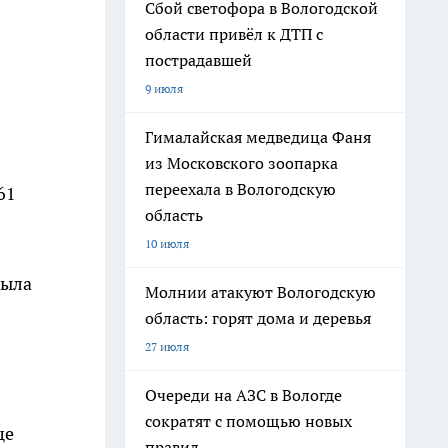
Сбой светофора в Вологодской
области привёл к ДТП с
пострадавшей
9 июля
Гималайская медведица Фаня
из Московского зоопарка
переехала в Вологодскую
61
область
10 июля
была
Молнии атакуют Вологодскую
область: горят дома и деревья
27 июля
Очереди на АЗС в Вологде
сократят с помощью новых
це
правил