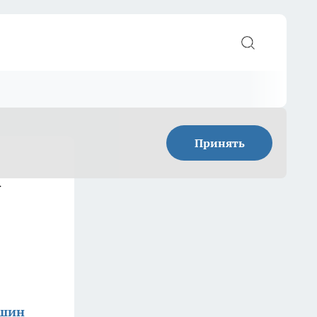
Принять
а
ишин