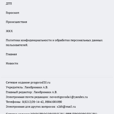
ДТП
Гороскоп
Происшествия
ЖКХ
Политика конфиденциальности и обработки персональных данных
пользователей.
Главная
Новости
Сетевое издание
progorod35.r
u
Учредитель: Ламбринаки А.В.
Главный редактор: Ламбринаки А.В.
Электронная почта редакции:
novostigoroda1@yandex.ru
Телефоны: 8(8212)39-14-42, 89041001090
Электронная для других вопросов: x2dt@mail.ru
Сетевое издание WWW.PROGOROD35.RU (ВВВ.ПРОГОРОД35.РУ).