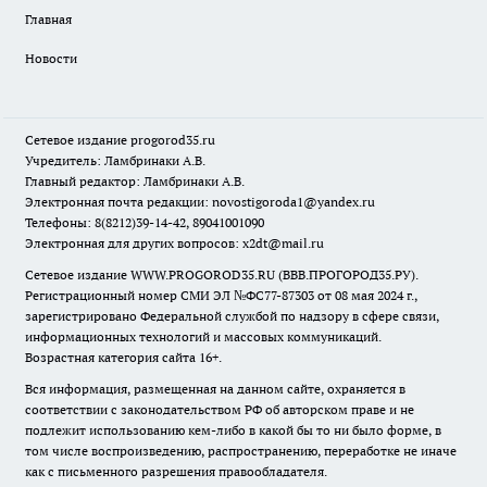
Главная
Новости
Сетевое издание
progorod35.r
u
Учредитель: Ламбринаки А.В.
Главный редактор: Ламбринаки А.В.
Электронная почта редакции:
novostigoroda1@yandex.ru
Телефоны: 8(8212)39-14-42, 89041001090
Электронная для других вопросов: x2dt@mail.ru
Сетевое издание WWW.PROGOROD35.RU (ВВВ.ПРОГОРОД35.РУ).
Регистрационный номер СМИ ЭЛ №ФС77-87303 от 08 мая 2024 г.,
зарегистрировано Федеральной службой по надзору в сфере связи,
информационных технологий и массовых коммуникаций.
Возрастная категория сайта 16+.
Вся информация, размещенная на данном сайте, охраняется в
соответствии с законодательством РФ об авторском праве и не
подлежит использованию кем-либо в какой бы то ни было форме, в
том числе воспроизведению, распространению, переработке не иначе
как с письменного разрешения правообладателя.