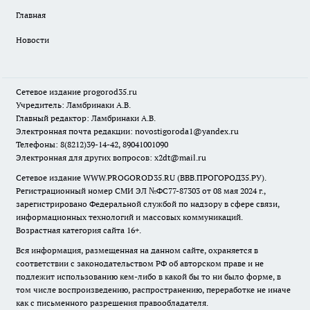
Главная
Новости
Сетевое издание
progorod35.r
u
Учредитель: Ламбринаки А.В.
Главный редактор: Ламбринаки А.В.
Электронная почта редакции:
novostigoroda1@yandex.ru
Телефоны: 8(8212)39-14-42, 89041001090
Электронная для других вопросов: x2dt@mail.ru
Сетевое издание WWW.PROGOROD35.RU (ВВВ.ПРОГОРОД35.РУ).
Регистрационный номер СМИ ЭЛ №ФС77-87303 от 08 мая 2024 г.,
зарегистрировано Федеральной службой по надзору в сфере связи,
информационных технологий и массовых коммуникаций.
Возрастная категория сайта 16+.
Вся информация, размещенная на данном сайте, охраняется в
соответствии с законодательством РФ об авторском праве и не
подлежит использованию кем-либо в какой бы то ни было форме, в
том числе воспроизведению, распространению, переработке не иначе
как с письменного разрешения правообладателя.