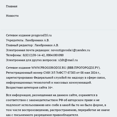
Главная
Новости
Сетевое издание
progorod35.r
u
Учредитель: Ламбринаки А.В.
Главный редактор: Ламбринаки А.В.
Электронная почта редакции:
novostigoroda1@yandex.ru
Телефоны: 8(8212)39-14-42, 89041001090
Электронная для других вопросов: x2dt@mail.ru
Сетевое издание WWW.PROGOROD35.RU (ВВВ.ПРОГОРОД35.РУ).
Регистрационный номер СМИ ЭЛ №ФС77-87303 от 08 мая 2024 г.,
зарегистрировано Федеральной службой по надзору в сфере связи,
информационных технологий и массовых коммуникаций.
Возрастная категория сайта 16+.
Вся информация, размещенная на данном сайте, охраняется в
соответствии с законодательством РФ об авторском праве и не
подлежит использованию кем-либо в какой бы то ни было форме, в
том числе воспроизведению, распространению, переработке не иначе
как с письменного разрешения правообладателя.