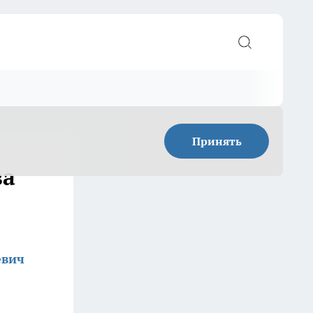
Принять
за
евич