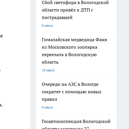
Сбой светофора в Вологодской
области привёл к ДТП с
пострадавшей
9 июля
це
Гималайская медведица Фаня
из Московского зоопарка
переехала в Вологодскую
область
е
10 июля
Очереди на АЗС в Вологде
сократят с помощью новых
правил
.
9 июля
Госавтоинспекция Вологодской
области задержала 27