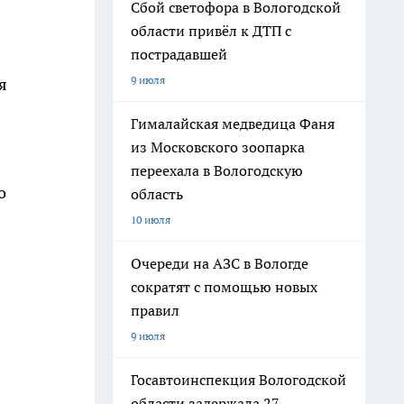
Сбой светофора в Вологодской
области привёл к ДТП с
пострадавшей
9 июля
я
Гималайская медведица Фаня
из Московского зоопарка
переехала в Вологодскую
о
область
10 июля
Очереди на АЗС в Вологде
сократят с помощью новых
правил
9 июля
Госавтоинспекция Вологодской
области задержала 27