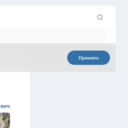
Принять
евич