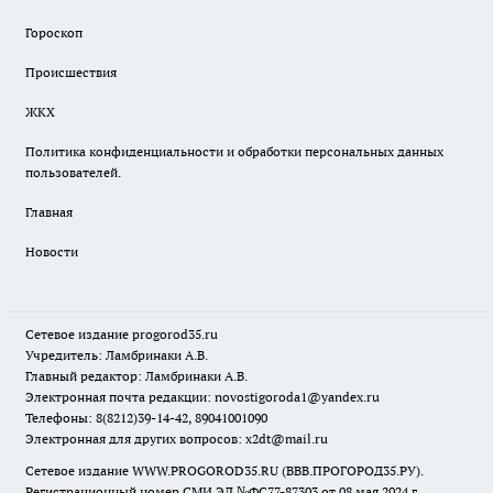
Гороскоп
Происшествия
ЖКХ
Политика конфиденциальности и обработки персональных данных
пользователей.
Главная
Новости
Сетевое издание
progorod35.r
u
Учредитель: Ламбринаки А.В.
Главный редактор: Ламбринаки А.В.
Электронная почта редакции:
novostigoroda1@yandex.ru
Телефоны: 8(8212)39-14-42, 89041001090
Электронная для других вопросов: x2dt@mail.ru
Сетевое издание WWW.PROGOROD35.RU (ВВВ.ПРОГОРОД35.РУ).
Регистрационный номер СМИ ЭЛ №ФС77-87303 от 08 мая 2024 г.,