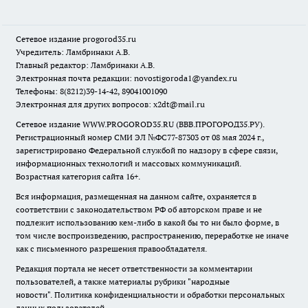
Сетевое издание
progorod35.r
u
Учредитель: Ламбринаки А.В.
Главный редактор: Ламбринаки А.В.
Электронная почта редакции:
novostigoroda1@yandex.ru
Телефоны: 8(8212)39-14-42, 89041001090
Электронная для других вопросов: x2dt@mail.ru
Сетевое издание WWW.PROGOROD35.RU (ВВВ.ПРОГОРОД35.РУ).
Регистрационный номер СМИ ЭЛ №ФС77-87303 от 08 мая 2024 г.,
зарегистрировано Федеральной службой по надзору в сфере связи,
информационных технологий и массовых коммуникаций.
Возрастная категория сайта 16+.
Вся информация, размещенная на данном сайте, охраняется в
соответствии с законодательством РФ об авторском праве и не
подлежит использованию кем-либо в какой бы то ни было форме, в
том числе воспроизведению, распространению, переработке не иначе
как с письменного разрешения правообладателя.
Редакция портала не несет ответственности за комментарии
пользователей, а также материалы рубрики "народные
новости".
Политика конфиденциальности и обработки персональных
данных пользователей
.