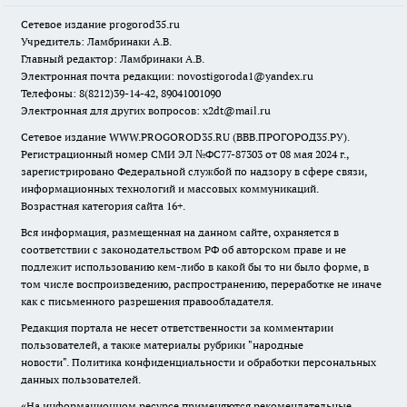
Сетевое издание
progorod35.r
u
Учредитель: Ламбринаки А.В.
Главный редактор: Ламбринаки А.В.
Электронная почта редакции:
novostigoroda1@yandex.ru
Телефоны: 8(8212)39-14-42, 89041001090
Электронная для других вопросов: x2dt@mail.ru
Сетевое издание WWW.PROGOROD35.RU (ВВВ.ПРОГОРОД35.РУ).
Регистрационный номер СМИ ЭЛ №ФС77-87303 от 08 мая 2024 г.,
зарегистрировано Федеральной службой по надзору в сфере связи,
информационных технологий и массовых коммуникаций.
Возрастная категория сайта 16+.
Вся информация, размещенная на данном сайте, охраняется в
соответствии с законодательством РФ об авторском праве и не
подлежит использованию кем-либо в какой бы то ни было форме, в
том числе воспроизведению, распространению, переработке не иначе
как с письменного разрешения правообладателя.
Редакция портала не несет ответственности за комментарии
пользователей, а также материалы рубрики "народные
новости".
Политика конфиденциальности и обработки персональных
данных пользователей
.
«На информационном ресурсе применяются рекомендательные