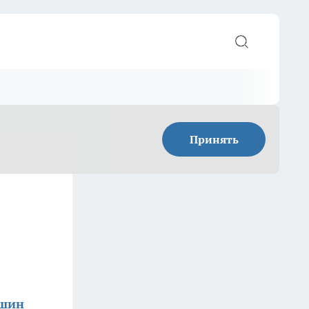
Принять
ишин