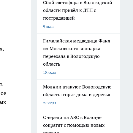
Сбой светофора в Вологодской
области привёл к ДТП с
пострадавшей
9 июля
Гималайская медведица Фаня
я,
из Московского зоопарка
переехала в Вологодскую
 –
область
10 июля
я.
Молнии атакуют Вологодскую
бое
область: горят дома и деревья
вых
27 июля
Очереди на АЗС в Вологде
сократят с помощью новых
правил