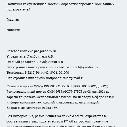
Политика конфиденциальности и обработки персональных данных
пользователей.
Главная
Новости
Сетевое издание
progorod35.r
u
Учредитель: Ламбринаки А.В.
Главный редактор: Ламбринаки А.В.
Электронная почта редакции:
novostigoroda1@yandex.ru
Телефоны: 8(8212)39-14-42, 89041001090
Электронная для других вопросов: x2dt@mail.ru
Сетевое издание WWW.PROGOROD35.RU (ВВВ.ПРОГОРОД35.РУ).
Регистрационный номер СМИ ЭЛ №ФС77-87303 от 08 мая 2024 г.,
зарегистрировано Федеральной службой по надзору в сфере связи,
информационных технологий и массовых коммуникаций.
Возрастная категория сайта 16+.
Вся информация, размещенная на данном сайте, охраняется в
соответствии с законодательством РФ об авторском праве и не
подлежит использованию кем-либо в какой бы то ни было форме, в