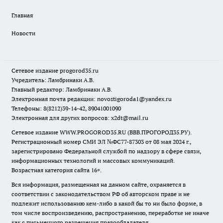
Главная
Новости
Сетевое издание
progorod35.r
u
Учредитель: Ламбринаки А.В.
Главный редактор: Ламбринаки А.В.
Электронная почта редакции:
novostigoroda1@yandex.ru
Телефоны: 8(8212)39-14-42, 89041001090
Электронная для других вопросов: x2dt@mail.ru
Сетевое издание WWW.PROGOROD35.RU (ВВВ.ПРОГОРОД35.РУ).
Регистрационный номер СМИ ЭЛ №ФС77-87303 от 08 мая 2024 г.,
зарегистрировано Федеральной службой по надзору в сфере связи,
информационных технологий и массовых коммуникаций.
Возрастная категория сайта 16+.
Вся информация, размещенная на данном сайте, охраняется в
соответствии с законодательством РФ об авторском праве и не
подлежит использованию кем-либо в какой бы то ни было форме, в
том числе воспроизведению, распространению, переработке не иначе
как с письменного разрешения правообладателя.