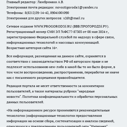
Главный редактор: Ламбринаки А.В.
Электронная почта редакции:
novostigoroda1@yandex.ru
Телефоны: 8(8212)39-14-42, 89041001090
Электронная для других вопросов: x2dt@mail.ru
Сетевое издание WWW.PROGOROD35.RU (ВВВ.ПРОГОРОД35.РУ).
Регистрационный номер СМИ ЭЛ №ФС77-87303 от 08 мая 2024 г.,
зарегистрировано Федеральной службой по надзору в сфере связи,
информационных технологий и массовых коммуникаций.
Возрастная категория сайта 16+.
Вся информация, размещенная на данном сайте, охраняется в
соответствии с законодательством РФ об авторском праве и не
подлежит использованию кем-либо в какой бы то ни было форме, в
том числе воспроизведению, распространению, переработке не иначе
как с письменного разрешения правообладателя.
Редакция портала не несет ответственности за комментарии
пользователей, а также материалы рубрики "народные
новости".
Политика конфиденциальности и обработки персональных
данных пользователей
.
«На информационном ресурсе применяются рекомендательные
технологии (информационные технологии предоставления
информации на основе сбора, систематизации и анализа сведений,
относящихся к предпочтениям пользователей сети "Интернет",