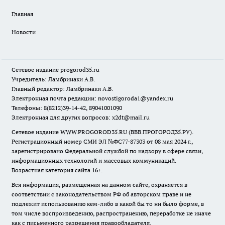
Главная
Новости
Сетевое издание
progorod35.r
u
Учредитель: Ламбринаки А.В.
Главный редактор: Ламбринаки А.В.
Электронная почта редакции:
novostigoroda1@yandex.ru
Телефоны: 8(8212)39-14-42, 89041001090
Электронная для других вопросов: x2dt@mail.ru
Сетевое издание WWW.PROGOROD35.RU (ВВВ.ПРОГОРОД35.РУ).
Регистрационный номер СМИ ЭЛ №ФС77-87303 от 08 мая 2024 г.,
зарегистрировано Федеральной службой по надзору в сфере связи,
информационных технологий и массовых коммуникаций.
Возрастная категория сайта 16+.
Вся информация, размещенная на данном сайте, охраняется в
соответствии с законодательством РФ об авторском праве и не
подлежит использованию кем-либо в какой бы то ни было форме, в
том числе воспроизведению, распространению, переработке не иначе
как с письменного разрешения правообладателя.