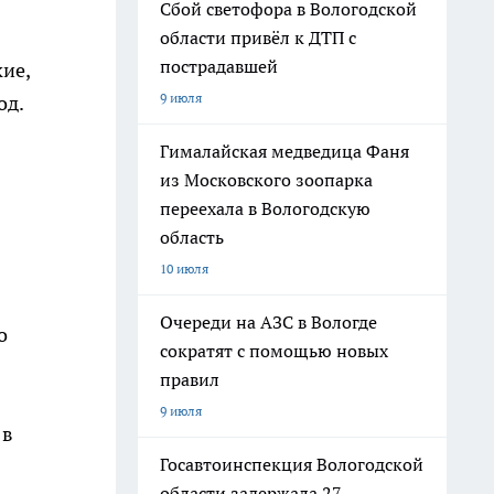
Сбой светофора в Вологодской
области привёл к ДТП с
пострадавшей
ие,
9 июля
од.
Гималайская медведица Фаня
из Московского зоопарка
переехала в Вологодскую
область
10 июля
Очереди на АЗС в Вологде
о
сократят с помощью новых
правил
9 июля
 в
Госавтоинспекция Вологодской
области задержала 27