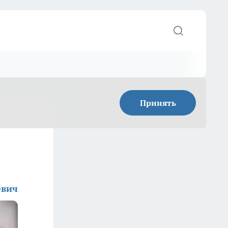
Принять
евич